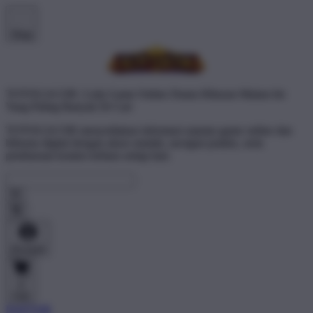
Shop
TOTOGACOR | Link Game Online Dunia Hiburan Malam Ini
Yang Paling Banyak Di Cari
TOTOGACOR menyediakan informasi seputar game online dan
hiburan digital dengan akses mudah, navigasi praktis, serta
pembaruan konten terbaru setiap hari.
Account
0
Cart
DAFTAR