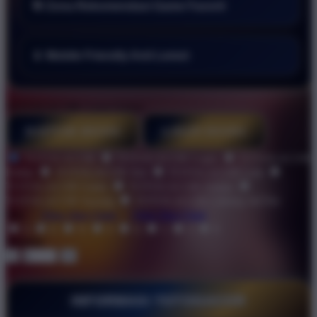
🎯 Zona Rekomendasi Game Favorit
📱 Mobile Friendly Anti Lemot
TOTOGACOR
Game Online
DAFTAR DISINI
LOGIN DISINI
Style
TOTOGACOR
TOTOGACOR Login
TOTOGACOR
Daftar
TOTOGACOR Slot
TOTOGACOR Link
TOTOGACOR Game
TOTOGACOR Online
TOTOGACOR Sayang
TOTOGACOR Cabang JakTim
Size
View Size Chart
View Size Chart
S
E
N
S
A
1
3
8
Quantity
-
+
INFORMASI TOTOGACOR