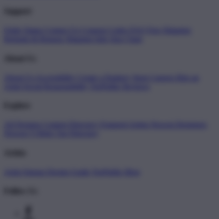
Support
Order Status
Contact Us
Coupon Codes
FAQ
Free Shipping
Refunds & Returns
Shipping Info
Size Chart
About Us
About Us
Accessibility
Create a Dashery Store
Careers
Hire an
Artist
Social Responsibility
TeePublic Reviews
Explore
All Designs
Content Directory
Featured Artists
Newest Designers
Newest T-Shirts
Tag Directory
Artists
Artist Signup
Design Guide
TeePublic Blog
Follow Us