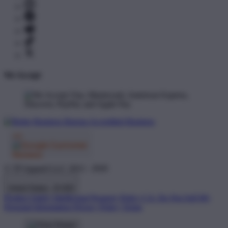
We Accept
© TP Apparel LLC 2012 - 2026
United States - $ USD
Product Safety
Intellectual Property Policy
CA: Do Not Sell My
Personal Information
Privacy Policy
Terms