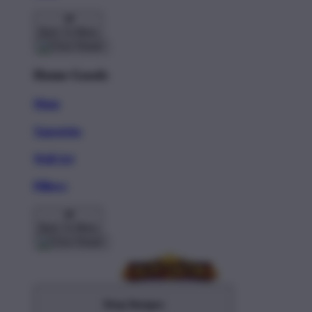
Back To Menu
Home Goods
Mugs
Tapestries
Wall Art
Pillows
Back To Menu
Shop Designs