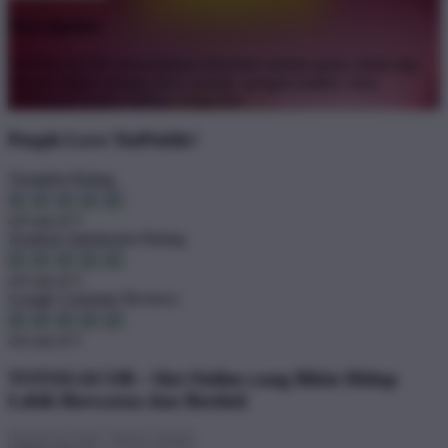
Description
TOTOGACOR menyediakan informasi seputar game online dan
hiburan digital dengan akses mudah, navigasi praktis, serta
pembaruan konten terbaru setiap hari.'
People Love TeePublic!
Trustpilot Rating
4.9 out of 5
Zendesk Satisfaction Rating
4.9 out of 5
Google Customer Reviews
4.6 out of 5
TOTOGACOR : Slot Online yang Bikin Hidup
Lebih Berwarna dan Berduit