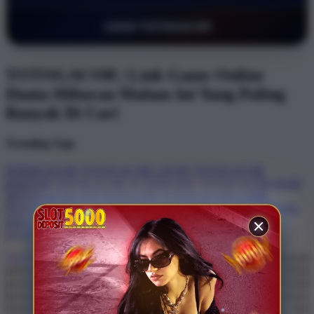
TOTOGACOR unggul dengan sistem stabil, update game
©2026 TOTOGACOR
rutin, customer service 24 jam, dan bonus menarik yang
membuat pengalaman bermain semakin seru dan
menguntungkan.
TOTOGACOR | Link Game Online
Dunia Hiburan Malam Ini Yang Paling
Banyak Di Cari
Trending Tags
TOTOGACOR
TOTOGACOR LOGIN
TOTOGACOR
DAFTAR
TOTOGACOR ALTERNATIF
TOTOGACOR SLOT
TOTOGACOR RTP
SENSA 838
TOTOGACOR GAME
TOTOGACOR CABANG BEKASI
TOTOGACOR CABANG
JAKARTA
TOTOGACOR CABANG MANDARIN
TOTOGACOR GAME ONLINE
TOTOGACOR TOTO
TOTOGACOR
hadir sebagai situs game online yang menjadi
pilihan utama para pemain di tahun 2026. Dengan koleksi
permainan yang sangat lengkap, TOTOGACOR berhasil memenuhi
kebutuhan semua jenis gamer, mulai dari pemula hingga profesional.
Platform ini tidak hanya menyediakan ratusan game slot dari