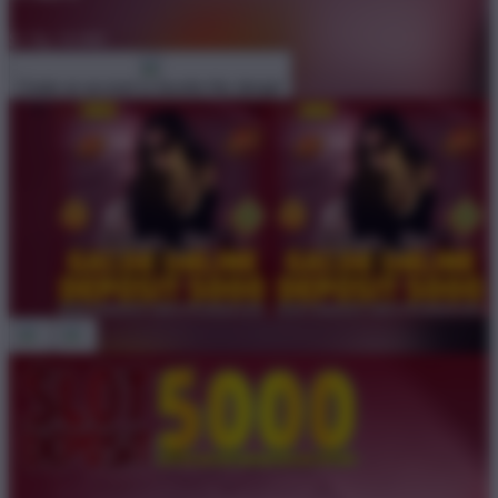
$1
Rp 10.000
Create an account to favorite this design!