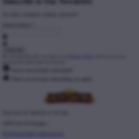
Subscribe to Our Newsletter
For sales, exclusive content, and more!
Email Address
*
By clicking Subscribe, you agree to our
Privacy Policy
and to receive our
promotional emails (opt out anytime).
You've successfully subscribed!
There was an issue subscribing, try again.
Don't love it? We'll fix it. For free.
100% Free Exchanges.
TOTOGACOR x SEO KASA