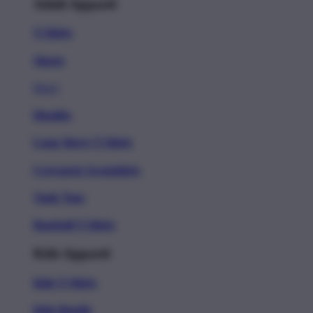
Adult Apparel
T-Shirts
Shorts
New!
Hoodies
Long Sleeve T-Shirts
Crewneck Sweatshirts
Tank Tops
Baseball T-Shirts
Kids Apparel
Kids T-Shirts
Kids Hoodie